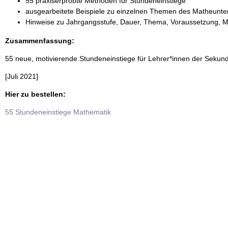
55 praxiserprobte Methoden für Stundeneinstiege
ausgearbeitete Beispiele zu einzelnen Themen des Matheunter
Hinweise zu Jahrgangsstufe, Dauer, Thema, Voraussetzung, M
Zusammenfassung:
55 neue, motivierende Stundeneinstiege für Lehrer*innen der Sekundar
[Juli 2021]
Hier zu bestellen:
55 Stundeneinstiege Mathematik