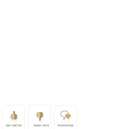
das half mir
... leider nicht
Kommentar