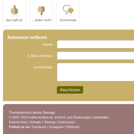
das half mir
... leider nicht
Kommentar
Kommentar verfassen
Name
E-Mail-Adresse
Kommentar
Themenbereich dieses Beitrags:
© 2007-2020 mathe-lexikon.at. Irrtümer und Änderungen vorbehalten.
Datenschutz
|
Kontakt
|
Sitemap
|
Impressum
Follow us on:
Facebook
|
Instagram
|
Pinterest