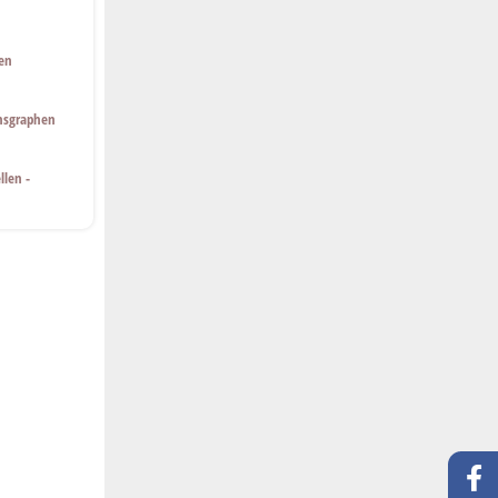
en
onsgraphen
llen -