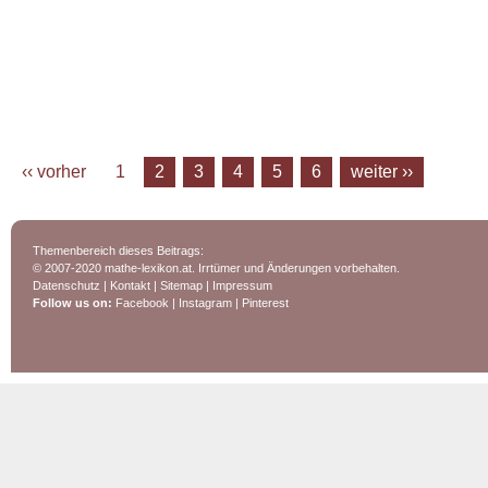
‹‹ vorher
1
2
3
4
5
6
weiter ››
Themenbereich dieses Beitrags:
© 2007-2020 mathe-lexikon.at. Irrtümer und Änderungen vorbehalten.
Datenschutz
|
Kontakt
|
Sitemap
|
Impressum
Follow us on:
Facebook
|
Instagram
|
Pinterest