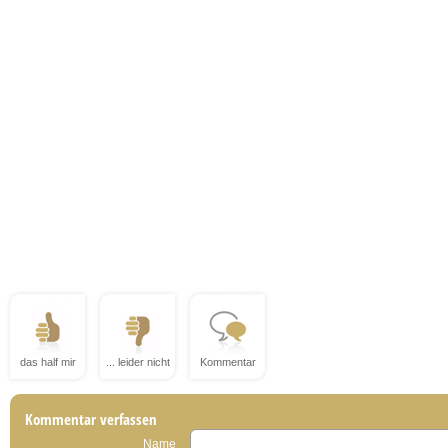
das half mir
... leider nicht
Kommentar
Kommentar verfassen
Name