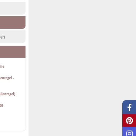
len
che
enregel -
llenregel)
00