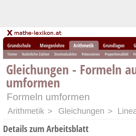
Grundschule
Mengenlehre
Arithmetik
Grundlagen
G
Terme
Natürliche Zahlen
Dezimalzahlen
Potenzieren
Proportionalität
P
Gleichungen - Formeln a
umformen
Formeln umformen
Arithmetik
>
Gleichungen
> Linea
Details zum Arbeitsblatt