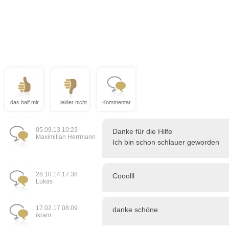
das half mir
... leider nicht
Kommentar
05.09.13 10:23
Danke für die Hilfe
Maximilian Herrmann
Ich bin schon schlauer geworden
28.10.14 17:38
Cooolll
Lukas
17.02.17 08:09
danke schöne
ikram