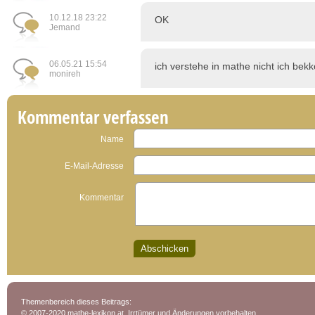
10.12.18 23:22
OK
Jemand
06.05.21 15:54
ich verstehe in mathe nicht ich be
monireh
Kommentar verfassen
Name
E-Mail-Adresse
Kommentar
Themenbereich dieses Beitrags:
© 2007-2020 mathe-lexikon.at. Irrtümer und Änderungen vorbehalten.