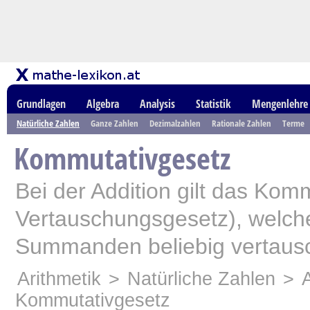
Grundlagen
Algebra
Analysis
Statistik
Mengenlehre
Natürliche Zahlen
Ganze Zahlen
Dezimalzahlen
Rationale Zahlen
Terme
Kommutativgesetz
Bei der Addition gilt das Kom
Vertauschungsgesetz), welche
Summanden beliebig vertaus
Arithmetik
>
Natürliche Zahlen
>
Kommutativgesetz