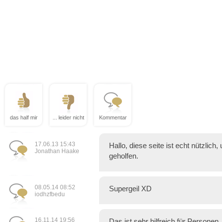
das half mir
... leider nicht
Kommentar
17.06.13 15:43
Hallo, diese seite ist echt nützlich
Jonathan Haake
geholfen.
08.05.14 08:52
Supergeil XD
iodhzfbedu
16.11.14 19:56
Das ist sehr hilfreich für Personen,