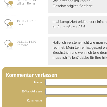
08.02.18 10:41
Wie errechne ich knoten?
William Rehm
Geschwindigkeit Seefahrt
19.05.21 18:11
total kompliziert erklärt hier einfac
basti
km/h -> m/s = x / 3,6
29.11.21 14:30
Hallo ich verstehe nicht wie man v
Christian
rechnet. Mein Lehrer hat gesagt w
Bruchstrich und wenn ich teile dru
muss ich Teilen? dabke für Ihre hilf
Kommentar verfassen
Name
E-Mail-Adresse
Kommentar