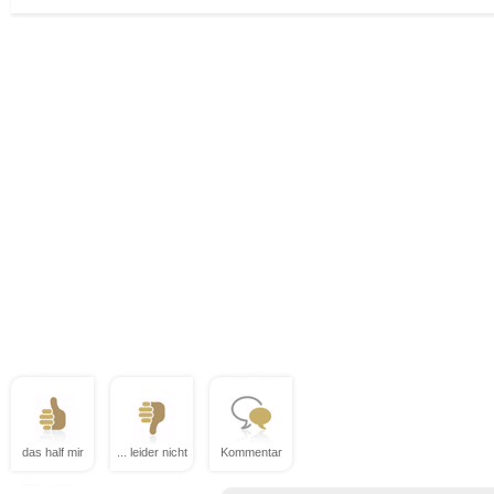
das half mir
... leider nicht
Kommentar