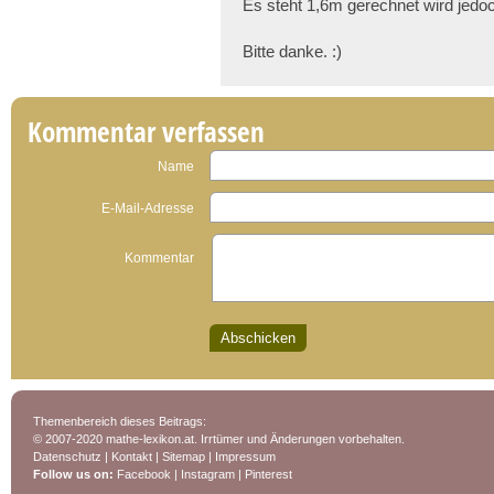
Es steht 1,6m gerechnet wird jedo
Bitte danke. :)
Kommentar verfassen
Name
E-Mail-Adresse
Kommentar
Themenbereich dieses Beitrags:
© 2007-2020 mathe-lexikon.at. Irrtümer und Änderungen vorbehalten.
Datenschutz
|
Kontakt
|
Sitemap
|
Impressum
Follow us on:
Facebook
|
Instagram
|
Pinterest