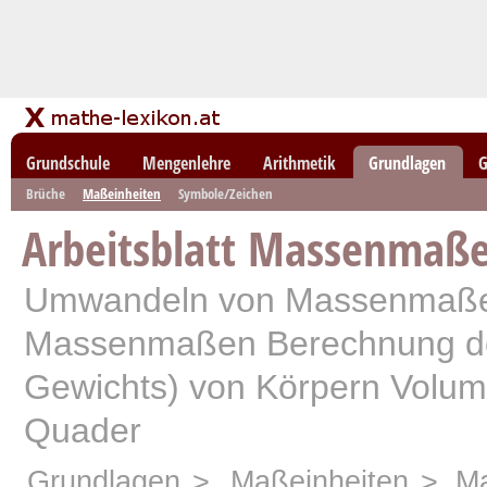
Grundschule
Mengenlehre
Arithmetik
Grundlagen
G
Brüche
Maßeinheiten
Symbole/Zeichen
Arbeitsblatt Massenmaß
Umwandeln von Massenmaße
Massenmaßen Berechnung de
Gewichts) von Körpern Volu
Quader
Grundlagen
>
Maßeinheiten
> Ma