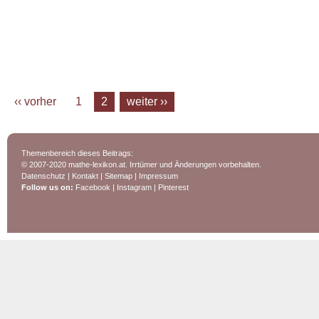
‹‹ vorher
1
2
weiter ››
Themenbereich dieses Beitrags:
© 2007-2020 mathe-lexikon.at. Irrtümer und Änderungen vorbehalten.
Datenschutz
|
Kontakt
|
Sitemap
|
Impressum
Follow us on:
Facebook
|
Instagram
|
Pinterest