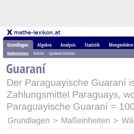
Grundlagen
Algebra
Analysis
Statistik
Mengenlehre
Maßeinheiten
Brüche
Symbole/Zeichen
Guaraní
Der Paraguayische Guaraní ist
Zahlungsmittel Paraguays, wo
Paraguayische Guaraní = 10
Grundlagen
>
Maßeinheiten
>
Wä