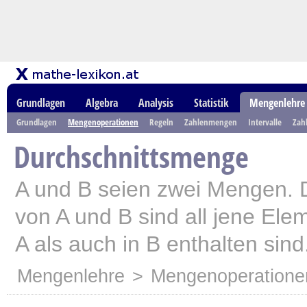
Grundlagen
Algebra
Analysis
Statistik
Mengenlehre
Grundlagen
Mengenoperationen
Regeln
Zahlenmengen
Intervalle
Zah
Durchschnittsmenge
A und B seien zwei Mengen. 
von A und B sind all jene Ele
A als auch in B enthalten sind
Mengenlehre
>
Mengenoperatione