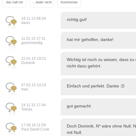
das half mir
... leider nicht
Kommentar
18.11.13 08:29
richtig gut!
davis
11.01.15 17:11
hat mir geholfen, danke!
geschmeidig
22.01.15 19:21
Wichtig ist noch zu wissen, dass zu
Dominik
nicht dazu gehört.
07.02.15 14:24
Einfach und perfekt. Danke :D
max
24.11.15 17:44
gut gemacht
Tobias
17.09.16 11:59
Doch Dominik, N* wäre ohne Null; N 
Paul David Cook
mit Null.