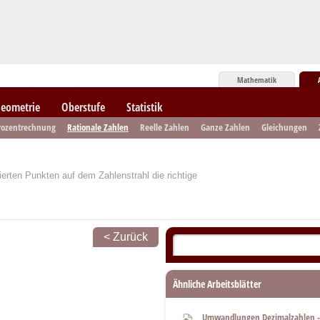
Mathematik
eometrie
Oberstufe
Statistik
rozentrechnung
Rationale Zahlen
Reelle Zahlen
Ganze Zahlen
Gleichungen
rten Punkten auf dem Zahlenstrahl die richtige
< Zurück
Ähnliche Arbeitsblätter
Umwandlungen Dezimalzahlen -