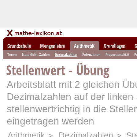
Grundschule
Mengenlehre
Arithmetik
Grundlagen
G
Terme
Natürliche Zahlen
Dezimalzahlen
Potenzieren
Proportionalität
P
Stellenwert - Übung
Arbeitsblatt mit 2 gleichen Ü
Dezimalzahlen auf der linken
stellenwertrichtig in die Stell
eingetragen werden
Arithmetik
>
Dezimalzahlen
> Ste