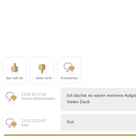
das half mir
... leider nicht
Kommentar
21.04.20 17:44
Ich dachte es wären mehrere Aufgab
Svenja Motschmann
Vielen Dank
12.07.23 23:07
Gut
Issa