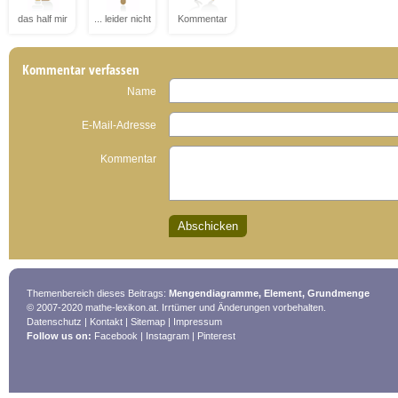
das half mir
... leider nicht
Kommentar
Kommentar verfassen
Name
E-Mail-Adresse
Kommentar
Themenbereich dieses Beitrags:
Mengendiagramme, Element, Grundmenge
© 2007-2020 mathe-lexikon.at. Irrtümer und Änderungen vorbehalten.
Datenschutz
|
Kontakt
|
Sitemap
|
Impressum
Follow us on:
Facebook
|
Instagram
|
Pinterest