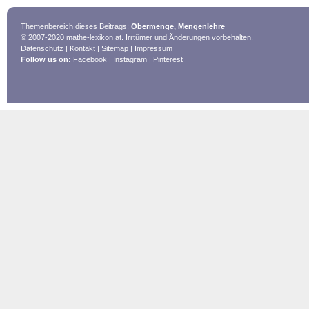
Themenbereich dieses Beitrags:
Obermenge, Mengenlehre
© 2007-2020 mathe-lexikon.at. Irrtümer und Änderungen vorbehalten.
Datenschutz
|
Kontakt
|
Sitemap
|
Impressum
Follow us on:
Facebook
|
Instagram
|
Pinterest