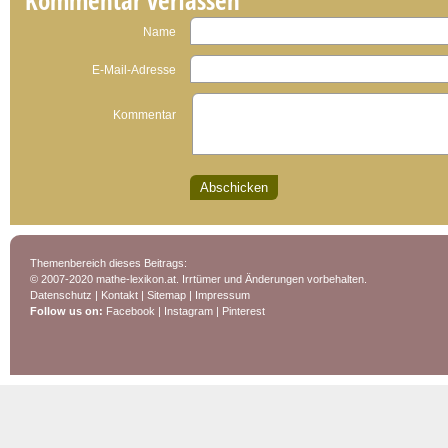
Kommentar verfassen
Name
E-Mail-Adresse
Kommentar
Themenbereich dieses Beitrags:
© 2007-2020 mathe-lexikon.at. Irrtümer und Änderungen vorbehalten.
Datenschutz
|
Kontakt
|
Sitemap
|
Impressum
Follow us on:
Facebook
|
Instagram
|
Pinterest