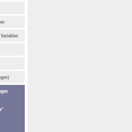
ben
 Variablen
ngen)
ungen
e"