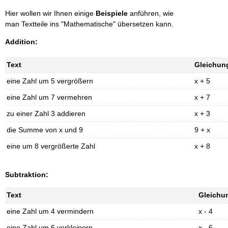
Hier wollen wir Ihnen einige
Beispiele
anführen, wie
man Textteile ins "Mathematische" übersetzen kann.
Addition:
Text
Gleichun
eine Zahl um 5 vergrößern
x + 5
eine Zahl um 7 vermehren
x + 7
zu einer Zahl 3 addieren
x + 3
die Summe von x und 9
9 + x
eine um 8 vergrößerte Zahl
x + 8
Subtraktion:
Text
Gleichu
eine Zahl um 4 vermindern
x - 4
eine Zahl um 6 verkleinern
x - 6