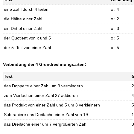
eine Zahl durch 4 teilen
x : 4
die Hälfte einer Zahl
x : 2
ein Drittel einer Zahl
x : 3
der Quotient von x und 5
x : 5
der 5. Teil von einer Zahl
x : 5
Verbindung der 4 Grundrechnungsarten:
Text
G
das Doppelte einer Zahl um 3 vermindern
2
zum Vierfachen einer Zahl 27 addieren
4
das Produkt von einer Zahl und 5 um 3 verkleinern
5
Subtrahiere das Dreifache einer Zahl von 19
1
das Dreifache einer um 7 vergrößerten Zahl
3