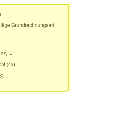
k
eilige Grundrechnungsart
z, ...
l (4x), ...
), ...