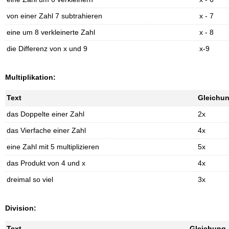
von einer Zahl 7 subtrahieren
x - 7
eine um 8 verkleinerte Zahl
x - 8
die Differenz von x und 9
x-9
Multiplikation:
Text
Gleichu
das Doppelte einer Zahl
2x
das Vierfache einer Zahl
4x
eine Zahl mit 5 multiplizieren
5x
das Produkt von 4 und x
4x
dreimal so viel
3x
Division:
Text
Gleichung