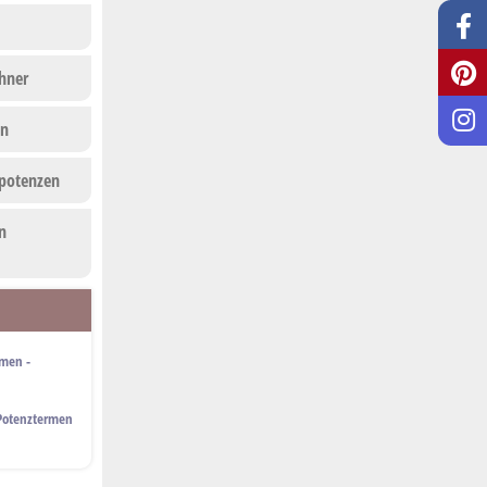
hner
en
rpotenzen
n
hmen -
 Potenztermen