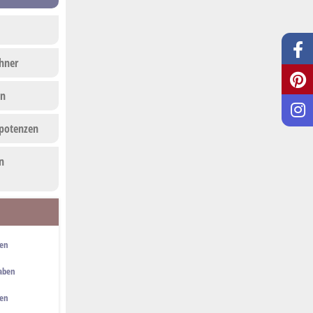
hner
en
rpotenzen
n
ben
gaben
ben