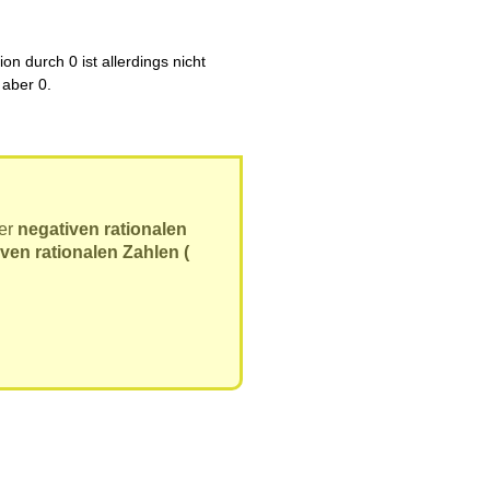
on durch 0 ist allerdings nicht
 aber 0.
der
negativen rationalen
iven rationalen Zahlen (