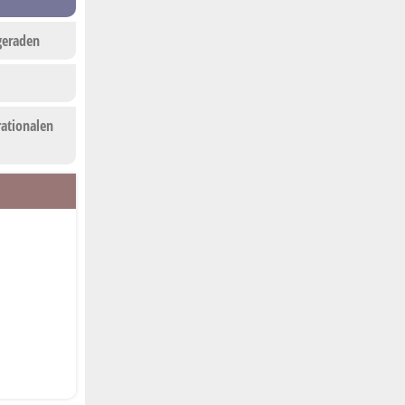
geraden
rationalen
n