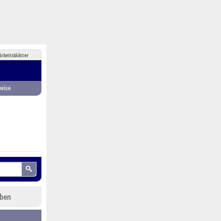
Arbeitsblätter
eise
eben