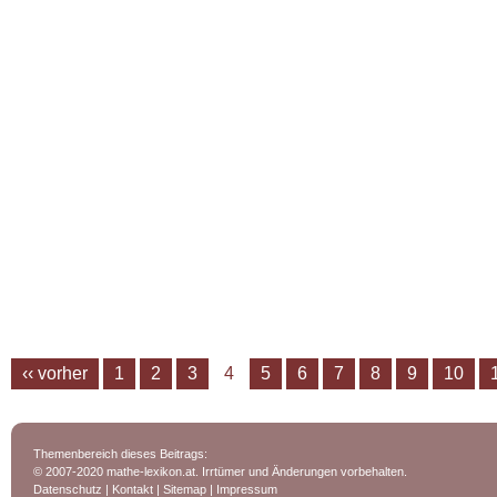
‹‹ vorher
1
2
3
4
5
6
7
8
9
10
Themenbereich dieses Beitrags:
© 2007-2020 mathe-lexikon.at. Irrtümer und Änderungen vorbehalten.
Datenschutz
|
Kontakt
|
Sitemap
|
Impressum