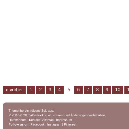
‹‹ vorher
1
2
3
4
5
6
7
8
9
10
Themenbereich dieses Beitrags:
© 2007-2020 mathe-lexikon.at. Irrtümer und Änderungen vorbehalten.
Datenschutz
|
Kontakt
|
Sitemap
|
Impressum
Follow us on:
Facebook
|
Instagram
|
Pinterest