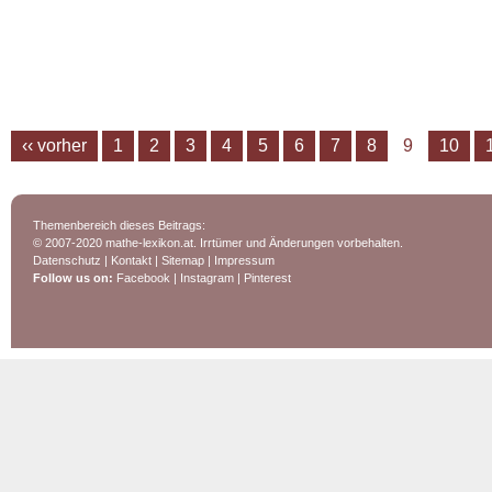
‹‹ vorher
1
2
3
4
5
6
7
8
9
10
Themenbereich dieses Beitrags:
© 2007-2020 mathe-lexikon.at. Irrtümer und Änderungen vorbehalten.
Datenschutz
|
Kontakt
|
Sitemap
|
Impressum
Follow us on:
Facebook
|
Instagram
|
Pinterest