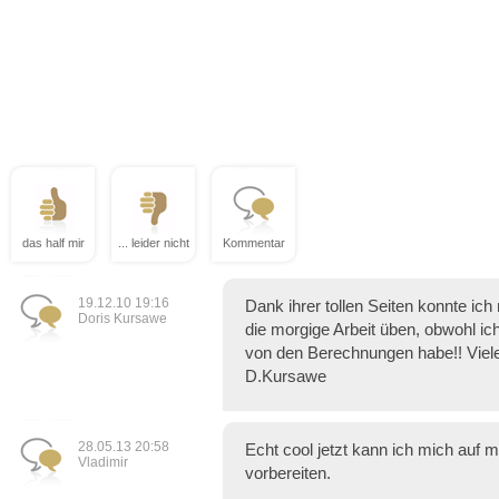
das half mir
... leider nicht
Kommentar
19.12.10 19:16
Dank ihrer tollen Seiten konnte ich
Doris Kursawe
die morgige Arbeit üben, obwohl i
von den Berechnungen habe!! Viel
D.Kursawe
28.05.13 20:58
Echt cool jetzt kann ich mich auf 
Vladimir
vorbereiten.