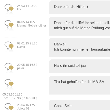
24.03.14 23:09
Danke für die Hilfe!:-)
lcv
04.05.14 10:23
Danke für die hilfe! Ihr seit echt tol
Manuel Gebetsroither
mich gut auf die Mathe Prüfung vor
08.01.15 21:30
Danke!
David
Ich konnte nun meine Hausaufga
20.05.15 16:52
Hallo ihr seid toll jau
peter
Thx hat geholfen für die MA-SA
05.03.16 11:36
I AM LEGEND (in MATHE)
23.04.16 17:22
Coole Seite
Jojote 03