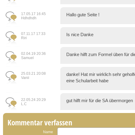
17.05.17 16:45
Hallo gute Seite !
Hdhdhdh
07.11.17 17:33
Is nice Danke
Riri
02.04.19 20:36
Danke hilft zum Formel üben für di
Samuel
25.03.21 20:08
danke! Hat mir wirklich sehr gehol
Vanii
eine Schularbeit habe
22.05.24 20:29
gut hilft mir für die SA übermorgen
L.C
Kommentar verfassen
Name