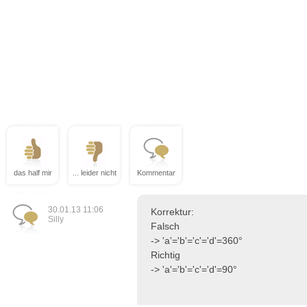
das half mir
... leider nicht
Kommentar
30.01.13 11:06
Korrektur:
Silly
Falsch
-> 'a'='b'='c'='d'=360°
Richtig
-> 'a'='b'='c'='d'=90°